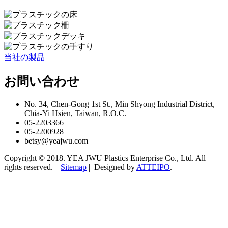
当社の製品
お問い合わせ
No. 34, Chen-Gong 1st St., Min Shyong Industrial District,
Chia-Yi Hsien, Taiwan, R.O.C.
05-2203366
05-2200928
betsy@yeajwu.com
Copyright © 2018. YEA JWU Plastics Enterprise Co., Ltd. All
rights reserved. |
Sitemap
| Designed by
ATTEIPO
.