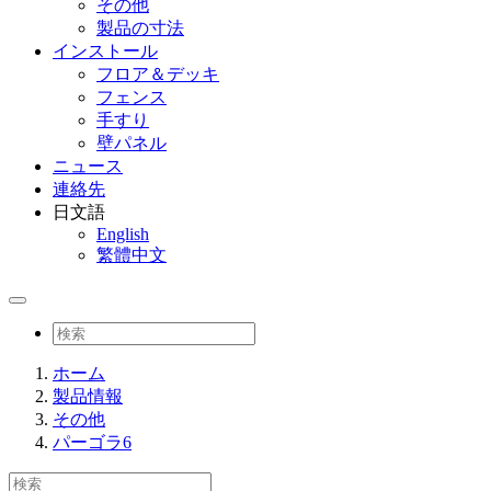
その他
製品の寸法
インストール
フロア＆デッキ
フェンス
手すり
壁パネル
ニュース
連絡先
日文語
English
繁體中文
ホーム
製品情報
その他
パーゴラ6