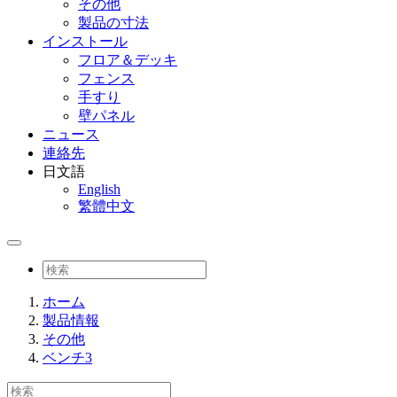
その他
製品の寸法
インストール
フロア＆デッキ
フェンス
手すり
壁パネル
ニュース
連絡先
日文語
English
繁體中文
ホーム
製品情報
その他
ベンチ3