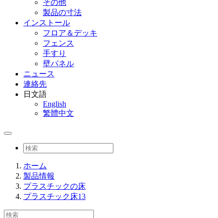
その他
製品の寸法
インストール
フロア＆デッキ
フェンス
手すり
壁パネル
ニュース
連絡先
日文語
English
繁體中文
ホーム
製品情報
プラスチックの床
プラスチック床13