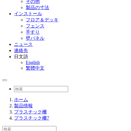
その他
製品の寸法
インストール
フロア＆デッキ
フェンス
手すり
壁パネル
ニュース
連絡先
日文語
English
繁體中文
ホーム
製品情報
プラスチック柵
プラスチック柵7