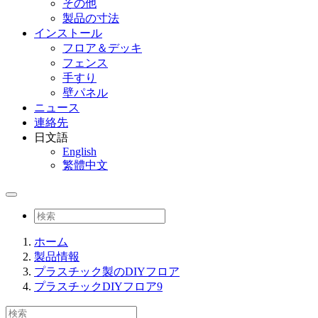
その他
製品の寸法
インストール
フロア＆デッキ
フェンス
手すり
壁パネル
ニュース
連絡先
日文語
English
繁體中文
ホーム
製品情報
プラスチック製のDIYフロア
プラスチックDIYフロア9